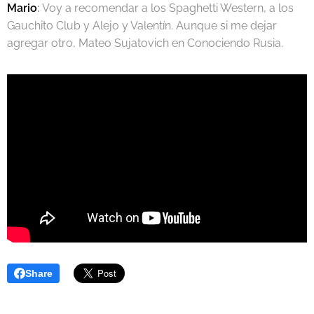
Mario
:
Voy a recomendar a los Spaghetti Western, a los
Gauchito Club y Alejo y Valentín. Aunque si me dejar
agregar otro, Mateo Sujatovich en Conociendo Rusia.
Share