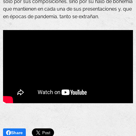
solo por sus composiciones, sino por su halo de bohemia
que mantienen en cada una de sus presentaciones y, que
en épocas de pandemia, tanto se extrañan.
Share