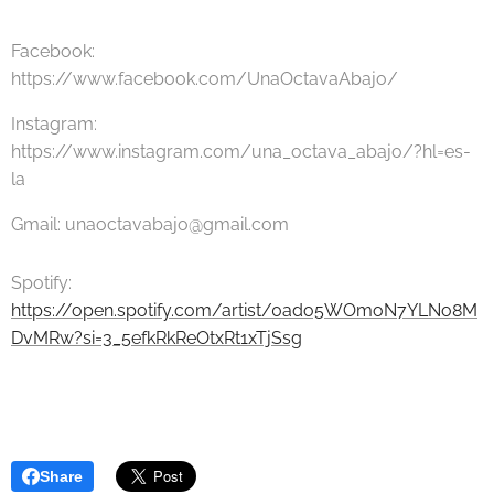
Facebook:
https://www.facebook.com/UnaOctavaAbajo/
Instagram:
https://www.instagram.com/una_octava_abajo/?hl=es-
la
Gmail: unaoctavabajo@gmail.com
Spotify:
https://open.spotify.com/artist/0ado5WOmoN7YLNo8M
DvMRw?si=3_5efkRkReOtxRt1xTjSsg
Share