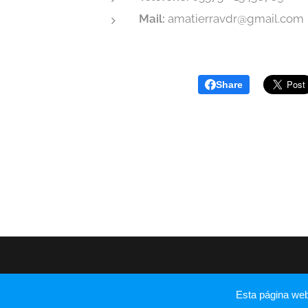
Mail:
amatierravdr@gmail.com
Share
Esta página we