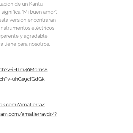
etación de un Kantu
ignifica "Mi buen amor".
esta versión encontraran
 instrumentos eléctricos
sparente y agradable.
a tiene para nosotros.
tch?v=iHTm40Moms8
tch?v=uhGs9cfGdGk
ook.com/Amatierra/
gram.com/amatierravdr/?