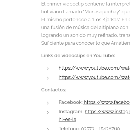
El primer videoclip contiene la interpr
boliviano llamado "Munasquechay" que s
El mismo pertenece a "Los Kjarkas". En 
una fusión de música del altiplano con
logrando un sonido muy refinado, tran
Suficiente para conocer lo que Amatierr
Links de videoclips en You Tube:
https://www.youtube.com/wa
https://www.youtube.com/wa
Contactos:
Facebook:
https://www.faceb
Instagram:
https://www.insta
hl=es-la
Telefono:
03573 - 15438769