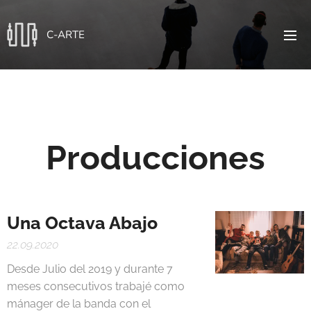
C-ARTE
Producciones
Una Octava Abajo
22.09.2020
Desde Julio del 2019 y durante 7
meses consecutivos trabajé como
mánager de la banda con el