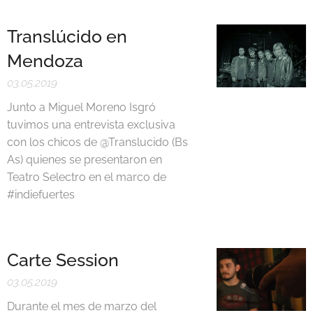
Translúcido en
Mendoza
03.05.2019
Junto a Miguel Moreno Isgró
tuvimos una entrevista exclusiva
con los chicos de @Translucido (Bs
As) quienes se presentaron en
Teatro Selectro en el marco de
#indiefuertes
Carte Session
03.05.2019
Durante el mes de marzo del