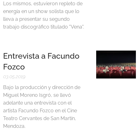
Los mismos, estuvieron repleto de
energía en un show solista que lo
lleva a presentar su segundo
trabajo discográfico titulado "Vena".
Entrevista a Facundo
Fozco
03.05.2019
Bajo la producción y dirección de
Miguel Moreno Isgró, se llevó
adelante una entrevista con el
artista Facundo Fozco en el Cine
Teatro Cervantes de San Martín,
Mendoza.