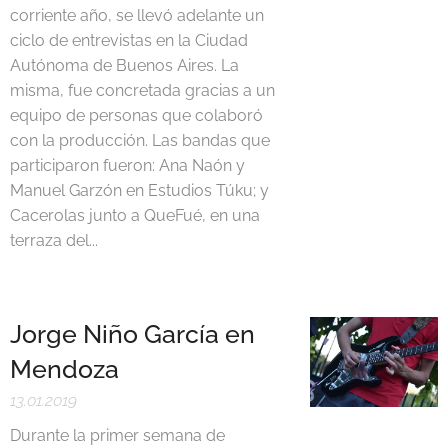
corriente año, se llevó adelante un
ciclo de entrevistas en la Ciudad
Autónoma de Buenos Aires. La
misma, fue concretada gracias a un
equipo de personas que colaboró
con la producción. Las bandas que
participaron fueron: Ana Naón y
Manuel Garzón en Estudios Túku; y
Cacerolas junto a QueFué, en una
terraza del...
Jorge Niño García en
Mendoza
13.01.2019
Durante la primer semana de