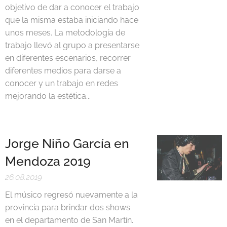
objetivo de dar a conocer el trabajo
que la misma estaba iniciando hace
unos meses. La metodología de
trabajo llevó al grupo a presentarse
en diferentes escenarios, recorrer
diferentes medios para darse a
conocer y un trabajo en redes
mejorando la estética...
Jorge Niño García en
Mendoza 2019
26.08.2019
El músico regresó nuevamente a la
provincia para brindar dos shows
en el departamento de San Martín.