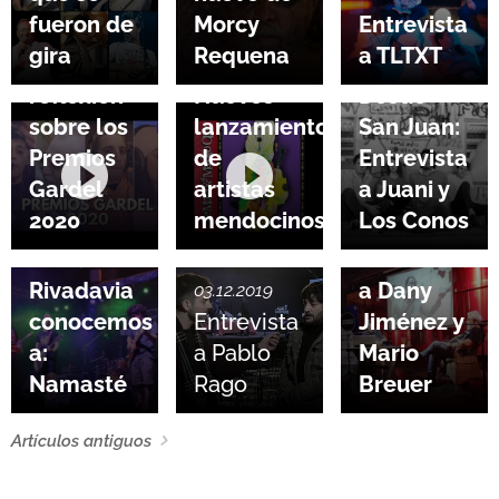
fueron de
Morcy
Entrevista
22.09.2020
gira
Requena
a TLTXT
Análisis y
02.05.2020
04.04.2020
reflexión
Nuevos
Desde
sobre los
lanzamientos
San Juan:
Premios
de
Entrevista
Gardel
artistas
a Juani y
2020
mendocinos
Los Conos
29.03.2020
20.10.2019
Desde
Entrevista
Rivadavia
a Dany
03.12.2019
conocemos
Entrevista
Jiménez y
a:
a Pablo
Mario
Namasté
Rago
Breuer
Artículos antiguos